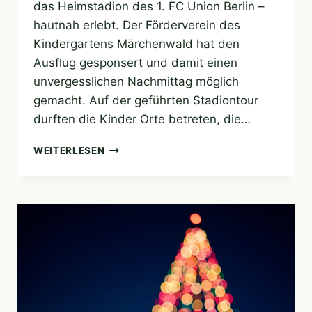
das Heimstadion des 1. FC Union Berlin –
hautnah erlebt. Der Förderverein des
Kindergartens Märchenwald hat den
Ausflug gesponsert und damit einen
unvergesslichen Nachmittag möglich
gemacht. Auf der geführten Stadiontour
durften die Kinder Orte betreten, die…
AUSFLUG
WEITERLESEN
IN
DIE
ALTE
FÖRSTEREI
–
STADIONLUFT
FÜR
UNSERE
KITA-
KINDER!