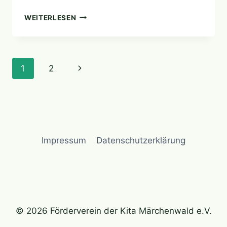
NEUE
WEITERLESEN
SPIELSACHEN
FÜR
DIE
KINDER
Seitennavigation
Nächste
1
2
Seite
Impressum
Datenschutzerklärung
© 2026 Förderverein der Kita Märchenwald e.V.